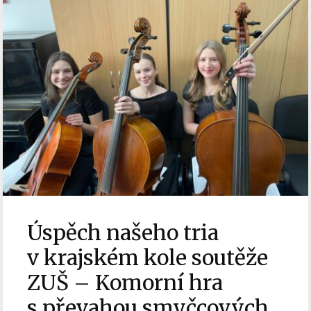
Úspěch našeho tria
v krajském kole soutěže
ZUŠ – Komorní hra
s převahou smyčcových