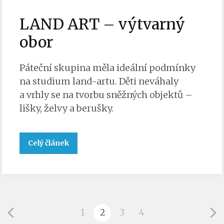
LAND ART – výtvarný
obor
Páteční skupina měla ideální podmínky
na studium land-artu. Děti neváhaly
a vrhly se na tvorbu sněžných objektů –
lišky, želvy a berušky.
Celý článek
1
2
3
4