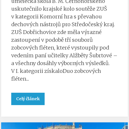
umělecká škola B. M. Černohorského
uskutečnilo krajské kolo soutěže ZUŠ
v kategorii Komorní hra s převahou
dechových nástrojů pro Středočeský kraj.
ZUŠ Dobřichovice zde měla výrazné
zastoupení v podobě tří souborů
zobcových fléten, které vystoupily pod
vedením paní učitelky Alžběty Šubrtové –
a všechny dosáhly výborných výsledků.
V I. kategorii získaloDuo zobcových
fléten...
Celý článek